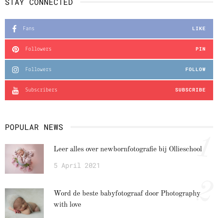
STAY CONNECTED
LIKE
Fans
PIN
Followers
FOLLOW
Followers
SUBSCRIBE
Subscribers
POPULAR NEWS
1
Leer alles over newbornfotografie bij Ollieschool
5 April 2021
2
Word de beste babyfotograaf door Photography
with love