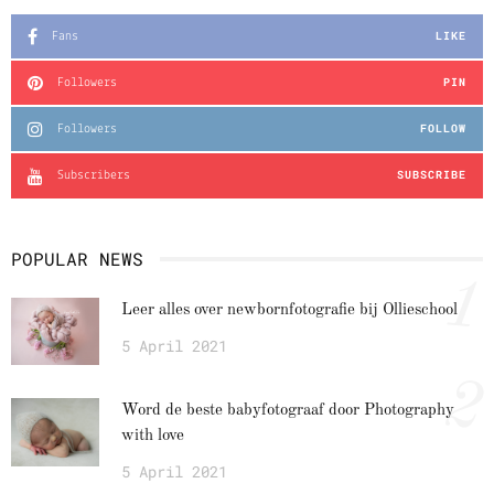
LIKE
Fans
PIN
Followers
FOLLOW
Followers
SUBSCRIBE
Subscribers
POPULAR NEWS
1
Leer alles over newbornfotografie bij Ollieschool
5 April 2021
2
Word de beste babyfotograaf door Photography
with love
5 April 2021