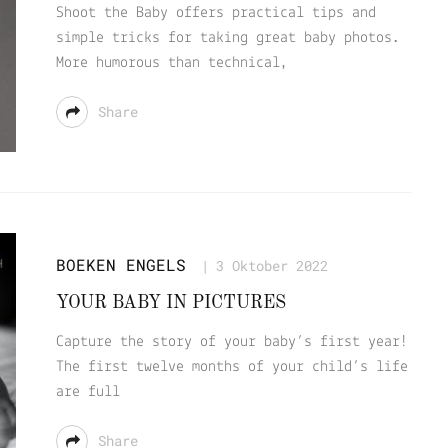
Shoot the Baby offers practical tips and
simple tricks for taking great baby photos.
More humorous than technical,
Share
BOEKEN
ENGELS
3 Oktober 2022
YOUR BABY IN PICTURES
Capture the story of your baby’s first year!
The first twelve months of your child’s life
are full
Share