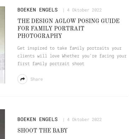
BOEKEN
ENGELS
4 Oktober 2022
THE DESIGN AGLOW POSING GUIDE
FOR FAMILY PORTRAIT
PHOTOGRAPHY
Get inspired to take family portraits your
clients will love Whether you’re facing your
first family portrait shoot
Share
BOEKEN
ENGELS
4 Oktober 2022
SHOOT THE BABY