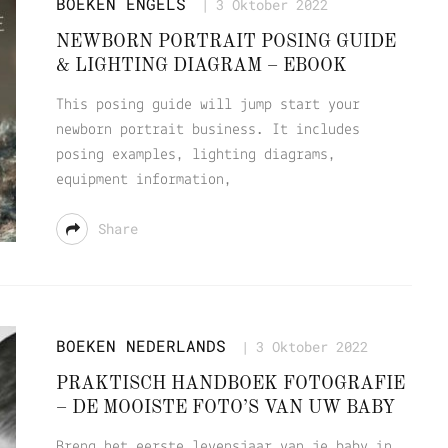
BOEKEN
ENGELS
3 Oktober 2022
NEWBORN PORTRAIT POSING GUIDE
& LIGHTING DIAGRAM – EBOOK
This posing guide will jump start your
newborn portrait business. It includes
posing examples, lighting diagrams,
equipment information,
Share
BOEKEN
NEDERLANDS
3 Oktober 2022
PRAKTISCH HANDBOEK FOTOGRAFIE
– DE MOOISTE FOTO’S VAN UW BABY
Breng het eerste levensjaar van je baby in