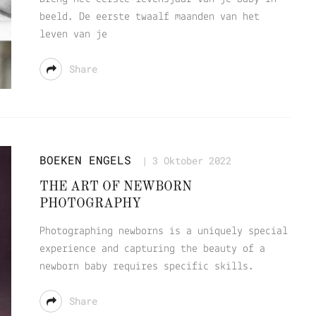
beeld. De eerste twaalf maanden van het
leven van je
Share
BOEKEN
ENGELS
3 Oktober 2022
THE ART OF NEWBORN
PHOTOGRAPHY
Photographing newborns is a uniquely special
experience and capturing the beauty of a
newborn baby requires specific skills.
Share