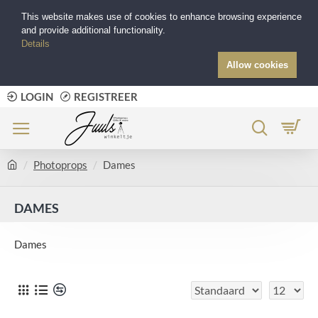
This website makes use of cookies to enhance browsing experience
and provide additional functionality.
Details
Allow cookies
LOGIN
REGISTREER
Photoprops
Dames
DAMES
Dames