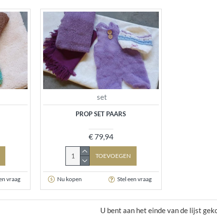
set
PROP SET PAARS
€ 79,94
TOEVOEGEN
een vraag
Nu kopen
Stel een vraag
U bent aan het einde van de lijst ge