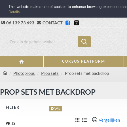
This website makes use of cookies to enhance browsing experience and p
Details
06 139 73 693
CONTACT
CURSUS PLATFORM
Photoprops
Prop sets
Prop sets met backdrop
PROP SETS MET BACKDROP
FILTER
Wis
Vergelijken
PRIJS