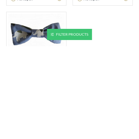
FILTER PRODUCTS
Vlinderdasje
VLINDERDASJE 9
€ 5,95
TOEVOEGEN
Nu kopen
U bent aan het einde van de lijst gekomen.