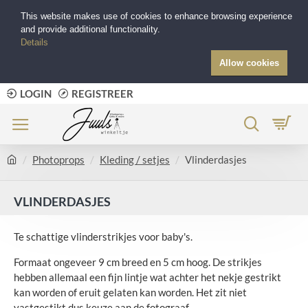
This website makes use of cookies to enhance browsing experience
and provide additional functionality.
Details
Allow cookies
LOGIN
REGISTREER
Photoprops
Kleding / setjes
Vlinderdasjes
VLINDERDASJES
Te schattige vlinderstrikjes voor baby's.
Formaat ongeveer 9 cm breed en 5 cm hoog. De strikjes
hebben allemaal een fijn lintje wat achter het nekje gestrikt
kan worden of eruit gelaten kan worden. Het zit niet
vastgestikt dus keuze aan de fotograaf.