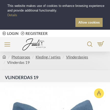
This website makes use of cookies to enhance browsing experience
and provide additional functionality.
Details
Allow cookies
LOGIN
REGISTREER
Photoprops
Kleding / setjes
Vlinderdasjes
Vlinderdas 19
VLINDERDAS 19