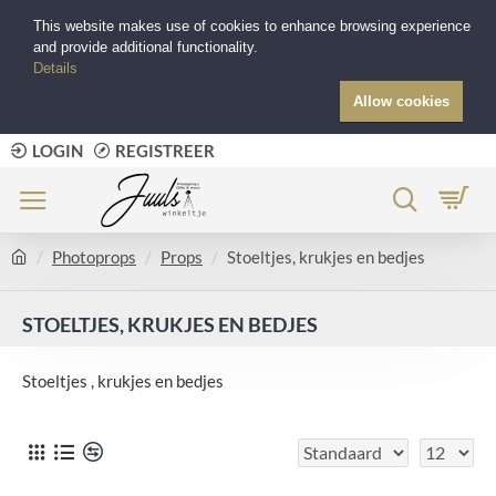
This website makes use of cookies to enhance browsing experience
and provide additional functionality.
Details
Allow cookies
LOGIN
REGISTREER
Photoprops
Props
Stoeltjes, krukjes en bedjes
STOELTJES, KRUKJES EN BEDJES
Stoeltjes , krukjes en bedjes