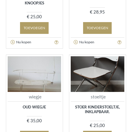
KNOOPJES
€ 28,95
€ 25,00
TOEVOEGEN
TOEVOEGEN
Nu kopen
Nu kopen
wiegje
stoeltje
OUD WIEGJE
STOER KINDERSTOELTJE,
INKLAPBAAR.
€ 35,00
€ 25,00