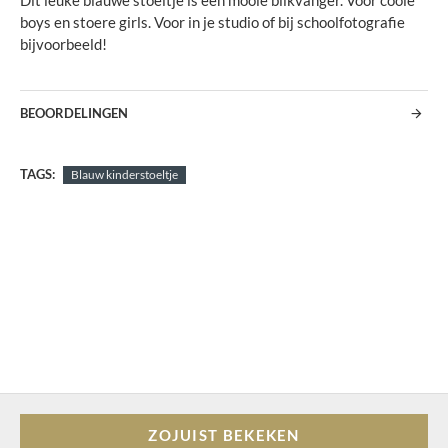
Dit leuke blauwe stoeltje is een mooie blikvanger. Voor coole
boys en stoere girls. Voor in je studio of bij schoolfotografie
bijvoorbeeld!
BEOORDELINGEN
TAGS:
Blauw kinderstoeltje
ZOJUIST BEKEKEN