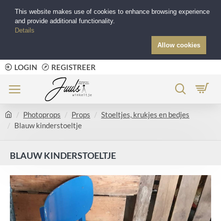
This website makes use of cookies to enhance browsing experience
and provide additional functionality.
Details
Allow cookies
LOGIN
REGISTREER
Photoprops
Props
Stoeltjes, krukjes en bedjes
Blauw kinderstoeltje
BLAUW KINDERSTOELTJE