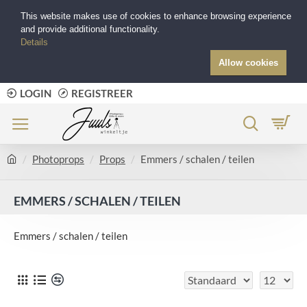
This website makes use of cookies to enhance browsing experience
and provide additional functionality.
Details
Allow cookies
LOGIN
REGISTREER
Photoprops
Props
Emmers / schalen / teilen
EMMERS / SCHALEN / TEILEN
Emmers / schalen / teilen