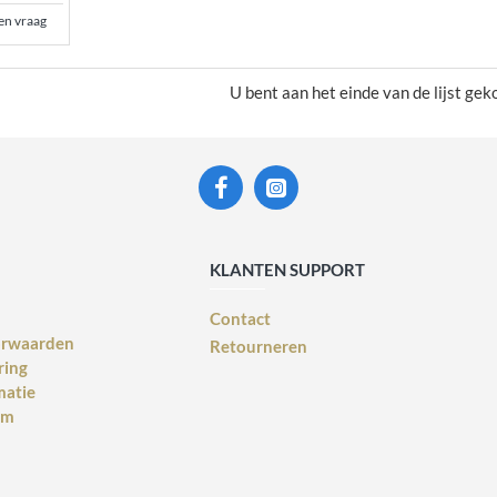
een vraag
U bent aan het einde van de lijst ge
KLANTEN SUPPORT
Contact
orwaarden
Retourneren
ring
matie
rm