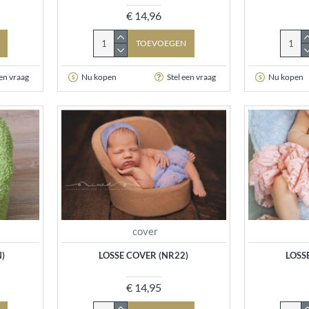
€ 14,96
TOEVOEGEN
een vraag
Nu kopen
Stel een vraag
Nu kopen
cover
N)
LOSSE COVER (NR22)
LOSS
€ 14,95