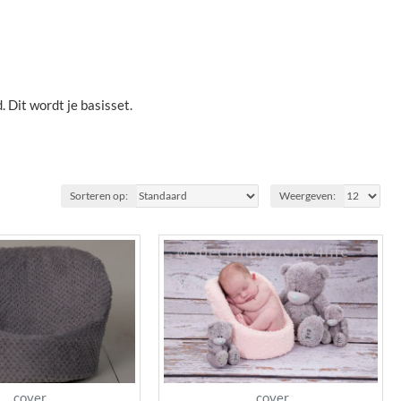
. Dit wordt je basisset.
Sorteren op:
Weergeven:
cover
cover