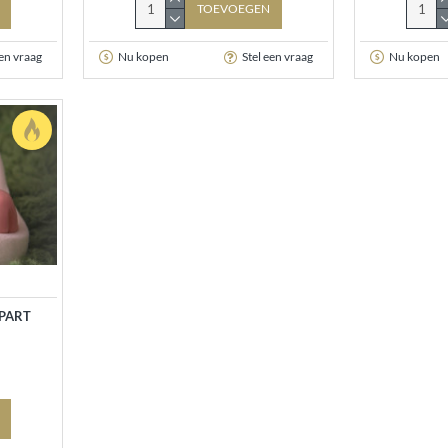
TOEVOEGEN
een vraag
Nu kopen
Stel een vraag
Nu kopen
APART