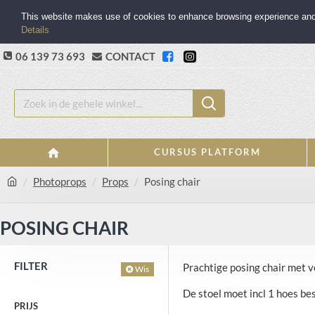
This website makes use of cookies to enhance browsing experience and p
Details
06 139 73 693
CONTACT
CURSUS PLATFORM
Photoprops
Props
Posing chair
POSING CHAIR
FILTER
Prachtige posing chair met 
Wis
De stoel moet incl 1 hoes be
PRIJS