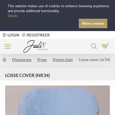
This website makes use of cookies to enhance browsing experience
and provide additional functionality.
Details
Allow cookies
LOGIN
REGISTREER
Photoprops
Props
Posing chair
Losse cover (nr34)
LOSSE COVER (NR34)