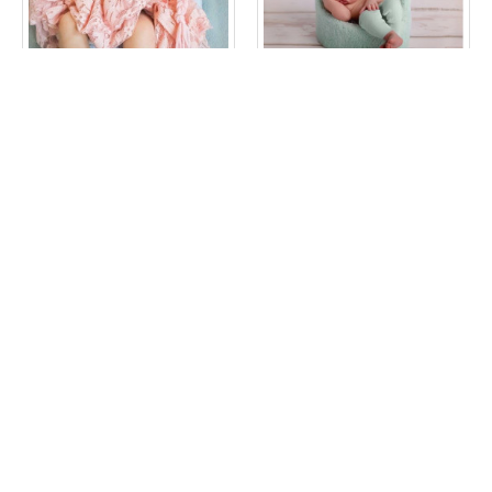
cover
cover
LOSSE COVER (NR34)
LOSSE COVER (NR8)
€ 14,95
€ 14,95
TOEVOEGEN
TOEVOEGEN
Nu kopen
Nu kopen
pretzel
pretzel