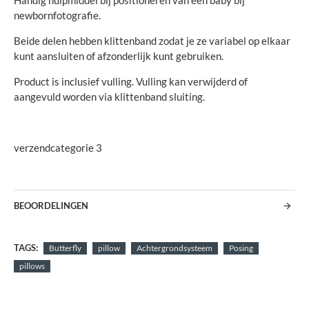
Handig hulpmiddel bij positioneren van een baby bij
newbornfotografie.
Beide delen hebben klittenband zodat je ze variabel op elkaar
kunt aansluiten of afzonderlijk kunt gebruiken.
Product is inclusief vulling. Vulling kan verwijderd of
aangevuld worden via klittenband sluiting.
verzendcategorie 3
BEOORDELINGEN
TAGS:
Butterfly
pillow
Achtergrondsysteem
Posing
pillows