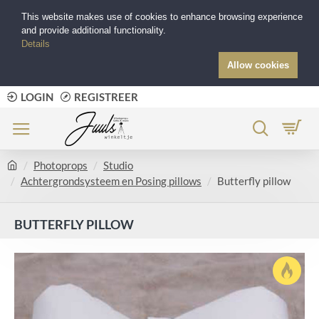
This website makes use of cookies to enhance browsing experience
and provide additional functionality.
Details
Allow cookies
LOGIN
REGISTREER
Photoprops
Studio
Achtergrondsysteem en Posing pillows
Butterfly pillow
BUTTERFLY PILLOW