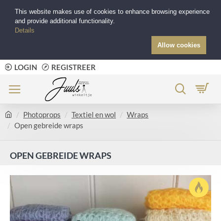
This website makes use of cookies to enhance browsing experience
and provide additional functionality.
Details
Allow cookies
LOGIN
REGISTREER
Photoprops
Textiel en wol
Wraps
Open gebreide wraps
OPEN GEBREIDE WRAPS