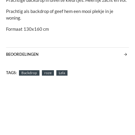
Prachtige backdrop in diverse kleurtjes. Heerlijk zacht en vol.
Prachtig als backdrop of geef hem een mooi plekje in je
woning.
Formaat 130x160 cm
BEOORDELINGEN
TAGS:
Backdrop
roze
Lela