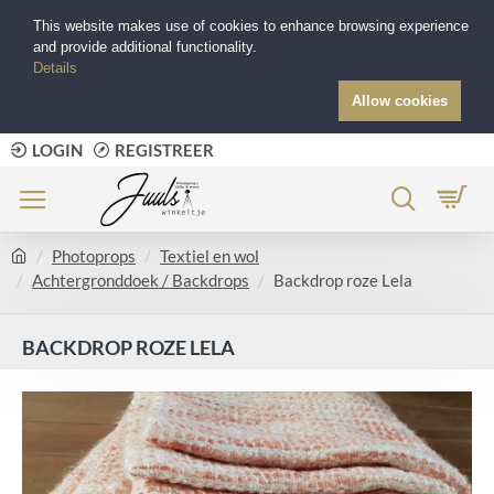
This website makes use of cookies to enhance browsing experience
and provide additional functionality.
Details
Allow cookies
LOGIN
REGISTREER
Photoprops
Textiel en wol
Achtergronddoek / Backdrops
Backdrop roze Lela
BACKDROP ROZE LELA