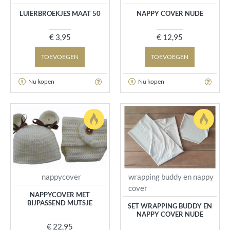
LUIERBROEKJES MAAT 50
NAPPY COVER NUDE
€ 3,95
€ 12,95
TOEVOEGEN
TOEVOEGEN
Nu kopen
Nu kopen
nappycover
wrapping buddy en nappy
cover
NAPPYCOVER MET
BIJPASSEND MUTSJE
SET WRAPPING BUDDY EN
NAPPY COVER NUDE
€ 22,95