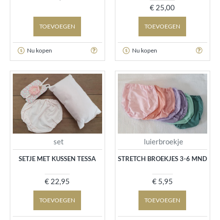
€ 25,00
TOEVOEGEN
TOEVOEGEN
Nu kopen
Nu kopen
set
luierbroekje
SETJE MET KUSSEN TESSA
STRETCH BROEKJES 3-6 MND
€ 22,95
€ 5,95
TOEVOEGEN
TOEVOEGEN