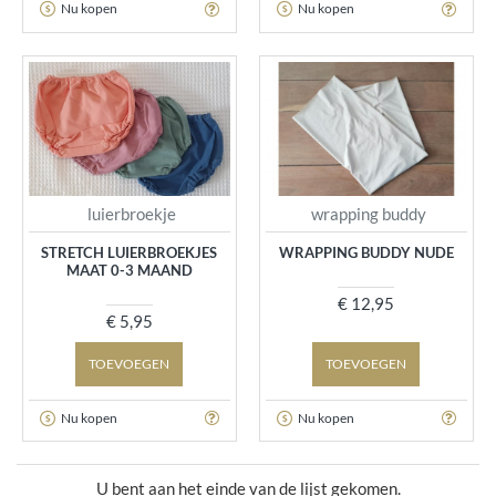
Nu kopen
Nu kopen
luierbroekje
wrapping buddy
STRETCH LUIERBROEKJES
WRAPPING BUDDY NUDE
MAAT 0-3 MAAND
€ 12,95
€ 5,95
TOEVOEGEN
TOEVOEGEN
Nu kopen
Nu kopen
U bent aan het einde van de lijst gekomen.