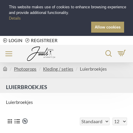
This website makes use of cookies to enhance browsing experience
and provide additional functionality.
Details
Allow cookies
LOGIN
REGISTREER
Photoprops
Kleding / setjes
Luierbroekjes
LUIERBROEKJES
Luierbroekjes