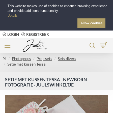
This website makes use of cookies to enhance browsing experience
and provide additional functionality.
Details
Allow cookies
LOGIN
REGISTREER
Photoprops
Prop sets
Sets divers
Setje met kussen Tessa
SETJE MET KUSSEN TESSA - NEWBORN -
FOTOGRAFIE - JUULSWINKELTJE