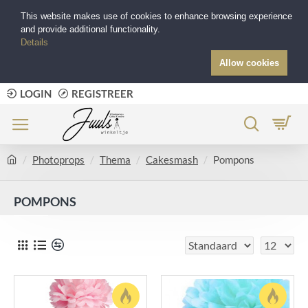
This website makes use of cookies to enhance browsing experience
and provide additional functionality.
Details
Allow cookies
LOGIN
REGISTREER
Photoprops
Thema
Cakesmash
Pompons
POMPONS