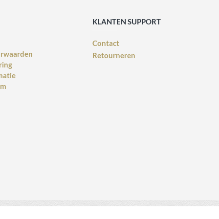
KLANTEN SUPPORT
Contact
orwaarden
Retourneren
ring
matie
rm
Webdesign voor bedrijven
design: