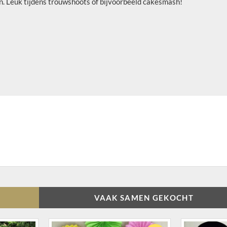
n. Leuk tijdens trouwshoots of bijvoorbeeld cakesmash!
VAAK SAMEN GEKOCHT