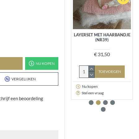
POMPON FUCHIA IN 4 MATEN
LAYERSET MET HAARBANDJE
(NR39)
€ 0,70
€ 31,50
NU KOPEN
TOEVOEGEN
TOEVOEGEN
VERGELIJKEN
Nu kopen
Nu kopen
Stel een vraag
Stel een vraag
chrijf een beoordeling