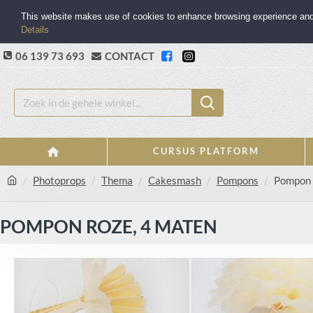
This website makes use of cookies to enhance browsing experience and p
Details
06 139 73 693
CONTACT
CURSUS PLATFORM
Photoprops
Thema
Cakesmash
Pompons
Pompon 
POMPON ROZE, 4 MATEN