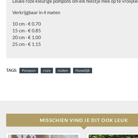
Leuke roze kleurige pompons om elk feestje mee op te vrolijke
Verkrijgbaar in 4 maten
10 cm - € 0.70
15 cm - € 0.85
20 cm - € 1.00
25 cm - € 1.15
TAGS:
Pompon
roze
maten
Huwelijk
MISSCHIEN VIND JE DIT OOK LEUK