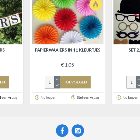
RS
PAPIERWAAIERS IN 11 KLEURTJES
SET 
€ 1,05
EN
TOEVOEGEN
l een vraag
Nu kopen
Stel een vraag
Nu kopen