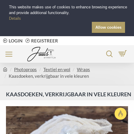
This website makes use of cookies to enhance browsing experience
and provide additional functionality.
Details
Allow cookies
LOGIN
REGISTREER
Photoprops
Textiel en wol
Wraps
Kaasdoeken, verkrijgbaar in vele kleuren
KAASDOEKEN, VERKRIJGBAAR IN VELE KLEUREN