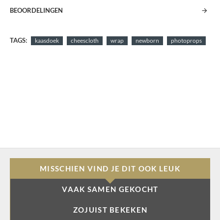
BEOORDELINGEN
TAGS:
kaasdoek
cheescloth
wrap
newborn
photoprops
MISSCHIEN VIND JE DIT OOK LEUK
VAAK SAMEN GEKOCHT
ZOJUIST BEKEKEN