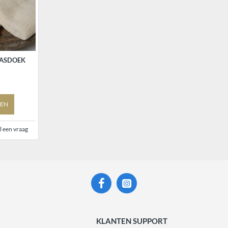
AASDOEK
EN
l een vraag
KLANTEN SUPPORT