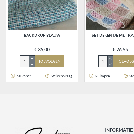
BACKDROP BLAUW
SET DEKENTJE MET K
€ 35,00
€ 26,95
TOEVOEGEN
TOEVOEG
Nu kopen
Stel een vraag
Nu kopen
Ste
INFORMATIE