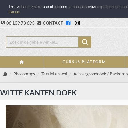
This website makes use of cookies to enhance browsing experience and p
Details
06 139 73 693
CONTACT
CURSUS PLATFORM
Photoprops
Textiel en wol
Achtergronddoek / Backdrop
WITTE KANTEN DOEK