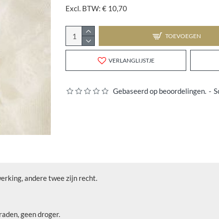
Excl. BTW: € 10,70
TOEVOEGEN
VERLANGLIJSTJE
Gebaseerd op beoordelingen.
-
S
erking, andere twee zijn recht.
aden, geen droger.