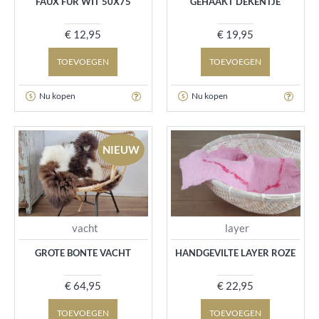
FAUX FUR WIT 50X75
GEHAAKT DEKENTJE
€ 12,95
€ 19,95
TOEVOEGEN
TOEVOEGEN
Nu kopen
Nu kopen
NIEUW
vacht
layer
GROTE BONTE VACHT
HANDGEVILTE LAYER ROZE
€ 64,95
€ 22,95
TOEVOEGEN
TOEVOEGEN