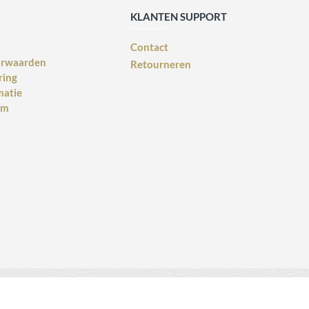
KLANTEN SUPPORT
Contact
orwaarden
Retourneren
ring
matie
rm
Webdesign voor bedrijven
design: