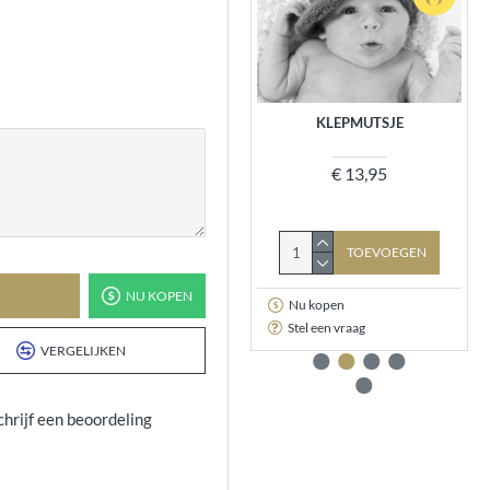
GEHAAKTE LUIERBROEKJES,
KLEPMUTSJE
BEPAAL ZELF JE KLEUR
€ 13,95
€ 12,50
TOEVOEGEN
TOEVOEGEN
NU KOPEN
Nu kopen
Nu kopen
Stel een vraag
Stel een vraag
VERGELIJKEN
chrijf een beoordeling