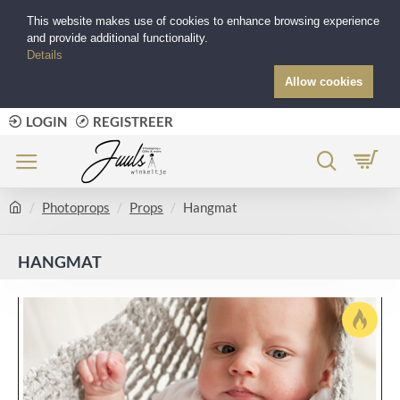
This website makes use of cookies to enhance browsing experience
and provide additional functionality.
Details
Allow cookies
LOGIN
REGISTREER
Photoprops
Props
Hangmat
HANGMAT