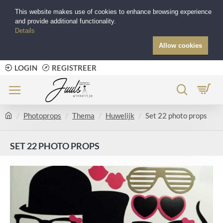
This website makes use of cookies to enhance browsing experience
and provide additional functionality.
Details
Allow cookies
LOGIN
REGISTREER
Photoprops
Thema
Huwelijk
Set 22 photo props
SET 22 PHOTO PROPS