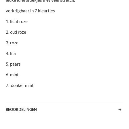
leuke luierbroekjes met veel stretch.
verkrijgbaar in 7 kleurtjes
1. licht roze
2. oud roze
3. roze
4. lila
5. paars
6. mint
7. donker mint
BEOORDELINGEN