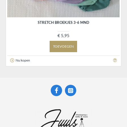
STRETCH BROEKJES 3-6 MND
€ 5,95
TOEVOEGEN
Nu kopen