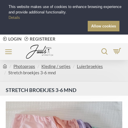
This website makes use of cookies to enhance browsing experience
and provide additional functionality.
Details
Allow cookies
LOGIN
REGISTREER
Photoprops
Kleding / setjes
Luierbroekjes
Stretch broekjes 3-6 mnd
STRETCH BROEKJES 3-6 MND