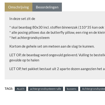
Omschrijving
Beoordelingen
In deze set zit de
* skai beanbag 80x30 incl. stoffen binnenzak (110*35 kan ook
* alle posing pillows dus de butterfly pillow, een ring en de kle
* het achtergrondsysteem
Kortom de gehele set om meteen aan de slag te kunnen.
LET OP, de beanbag word ongevuld geleverd. Vulling te bestelle
gevulde op te halen
LET OP, het pakket bestaat uit 2 aparte dozen aangezien het
TAGS:
ALLES
achtergrondsysteem+alle
kussens
Achtergrondsyste