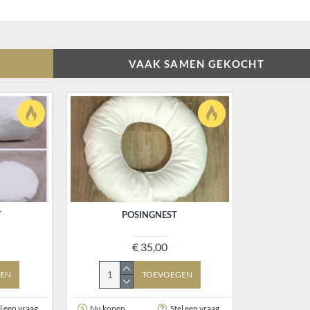
VAAK SAMEN GEKOCHT
T
POSINGNEST
€ 35,00
EN
TOEVOEGEN
l een vraag
Nu kopen
Stel een vraag