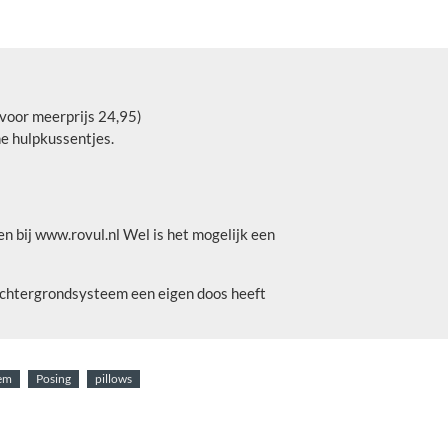
 voor meerprijs 24,95)
ine hulpkussentjes.
n bij www.rovul.nl Wel is het mogelijk een
 achtergrondsysteem een eigen doos heeft
em
Posing
pillows