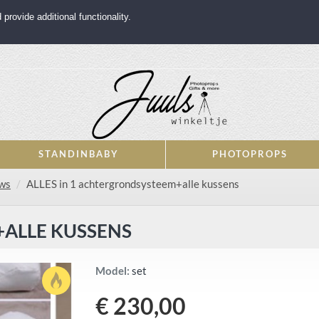
rovide additional functionality.
STANDINBABY
PHOTOPROPS
ows
ALLES in 1 achtergrondsysteem+alle kussens
+ALLE KUSSENS
Model:
set
€ 230,00