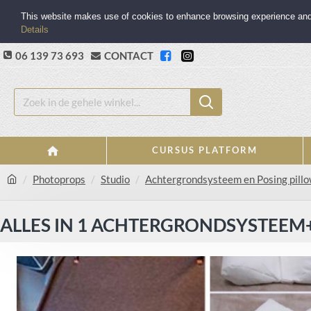
This website makes use of cookies to enhance browsing experience and p
Details
06 139 73 693
CONTACT
CURSUS PLATFORM
Photoprops
Studio
Achtergrondsysteem en Posing pill
ALLES IN 1 ACHTERGRONDSYSTEEM