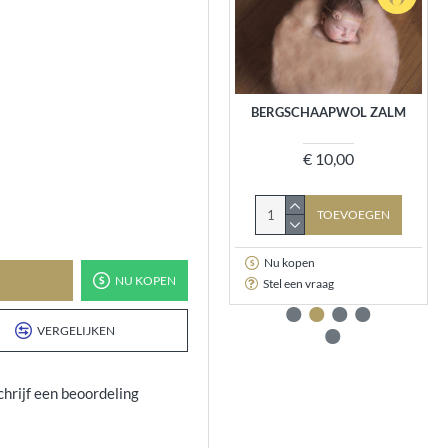
FAUX FUR WIT 50X75
BERGSCHAAPWOL ZALM
€ 12,95
€ 10,00
TOEVOEGEN
TOEVOEGEN
Nu kopen
Nu kopen
NU KOPEN
Stel een vraag
Stel een vraag
VERGELIJKEN
chrijf een beoordeling