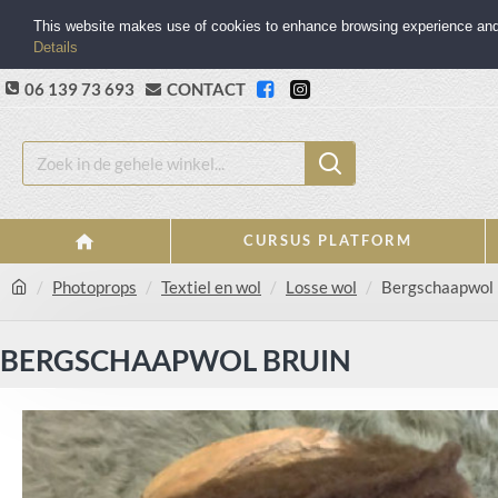
This website makes use of cookies to enhance browsing experience and p
Details
06 139 73 693
CONTACT
CURSUS PLATFORM
Photoprops
Textiel en wol
Losse wol
Bergschaapwol 
BERGSCHAAPWOL BRUIN