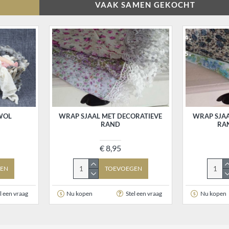
VAAK SAMEN GEKOCHT
WOL
WRAP SJAAL MET DECORATIEVE
WRAP SJAA
RAND
RAN
€ 8,95
EN
TOEVOEGEN
l een vraag
Nu kopen
Stel een vraag
Nu kopen