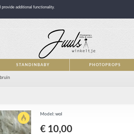
rovide additional functionality.
STANDINBABY
PHOTOPROPS
bruin
Model:
wol
€ 10,00