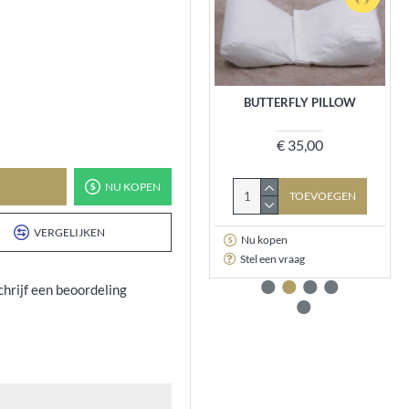
STRETCH WRAPS, 23
BUTTERFLY PILLOW
KLEUREN
€ 35,00
€ 15,00
NU KOPEN
TOEVOEGEN
TOEVOEGEN
VERGELIJKEN
Nu kopen
Nu kopen
Stel een vraag
Stel een vraag
chrijf een beoordeling