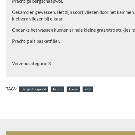
Prachtige bergschaapwol.
Gekamd en gewassen. Het zijn soort vliezen door het kammen. So
kleinere vliezen bij elkaar.
Ondanks het wassen kunnen er hele kleine gras/stro stukjes nog
Prachtig als basketfiller.
Verzendcategorie 3
TAGS:
Bergschaapwol
bruin
Losse
wol