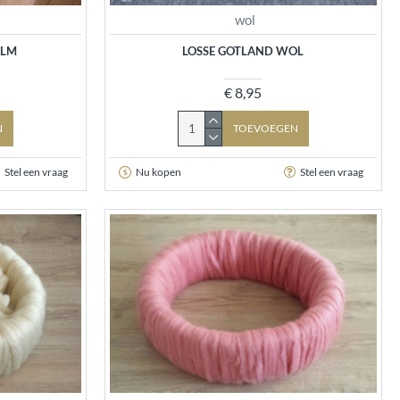
wol
ALM
LOSSE GOTLAND WOL
€ 8,95
N
TOEVOEGEN
Stel een vraag
Nu kopen
Stel een vraag