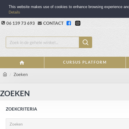
This website makes use of cookies to enhance browsing experience and p
Details
06 139 73 693
CONTACT
CURSUS PLATFORM
Zoeken
ZOEKEN
ZOEKCRITERIA