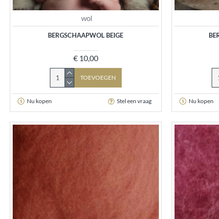
wol
BERGSCHAAPWOL BEIGE
BE
€ 10,00
TOEVOEGEN
Nu kopen
Stel een vraag
Nu kopen