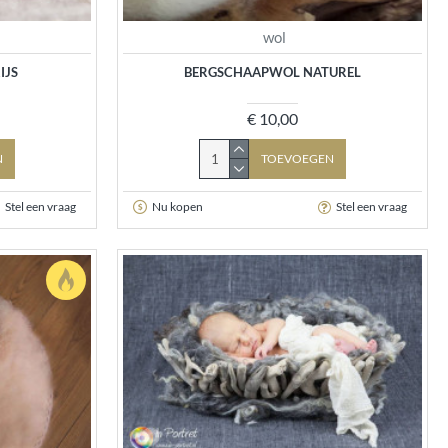
wol
IJS
BERGSCHAAPWOL NATUREL
€ 10,00
N
TOEVOEGEN
Stel een vraag
Nu kopen
Stel een vraag