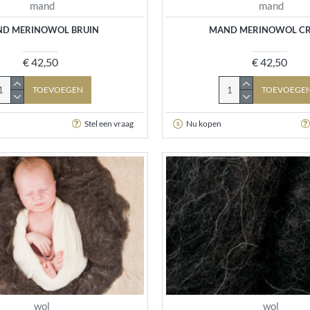
mand
mand
D MERINOWOL BRUIN
MAND MERINOWOL C
€ 42,50
€ 42,50
TOEVOEGEN
TOEVOEGE
Stel een vraag
Nu kopen
wol
wol