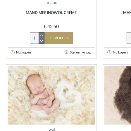
mand
MAND MERINOWOL CREME
MAN
€ 42,50
TOEVOEGEN
Nu kopen
Stel een vraag
Nu kopen
wol