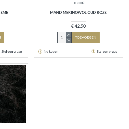
mand
REME
MAND MERINOWOL OUD ROZE
€ 42,50
N
TOEVOEGEN
Stel een vraag
Nu kopen
Stel een vraag