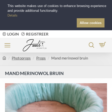
This website makes use of cookies to enhance browsing experience
and provide additional functionality.
Details
Allow cookies
LOGIN
REGISTREER
Photoprops
Props
Mand merinowol bruin
MAND MERINOWOL BRUIN