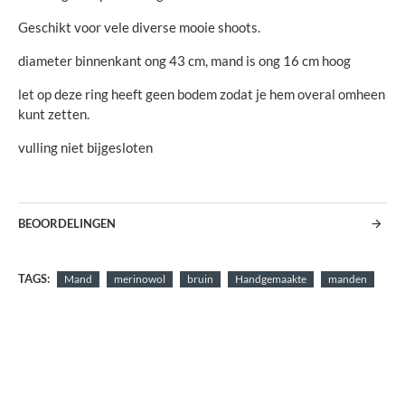
Geschikt voor vele diverse mooie shoots.
diameter binnenkant ong 43 cm, mand is ong 16 cm hoog
let op deze ring heeft geen bodem zodat je hem overal omheen
kunt zetten.
vulling niet bijgesloten
BEOORDELINGEN
TAGS:
Mand
merinowol
bruin
Handgemaakte
manden