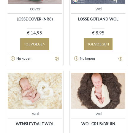
cover
wol
LOSSE COVER (NR8)
LOSSE GOTLAND WOL
€ 14,95
€ 8,95
TOEVOEGEN
TOEVOEGEN
Nu kopen
Nu kopen
wol
wol
WENSLEYDALE WOL
WOL GRIJS/BRUIN