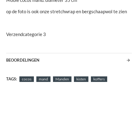
Mooie cocos mand. diameter 35 cm
op de foto is ook onze stretchwrap en bergschaapwol te zien
Verzendcategorie 3
BEOORDELINGEN
TAGS:
cocos
mand
Manden
kisten
koffers