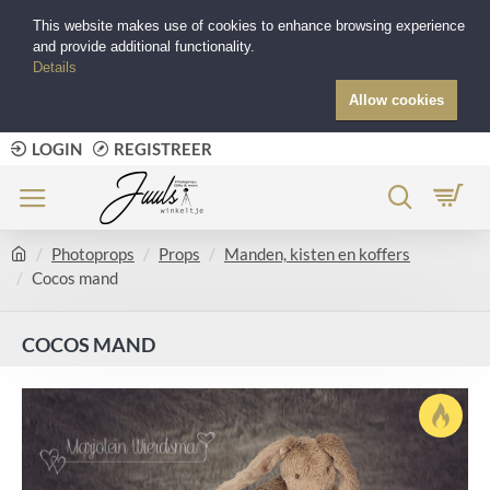
This website makes use of cookies to enhance browsing experience
and provide additional functionality.
Details
Allow cookies
LOGIN
REGISTREER
Photoprops
Props
Manden, kisten en koffers
Cocos mand
COCOS MAND