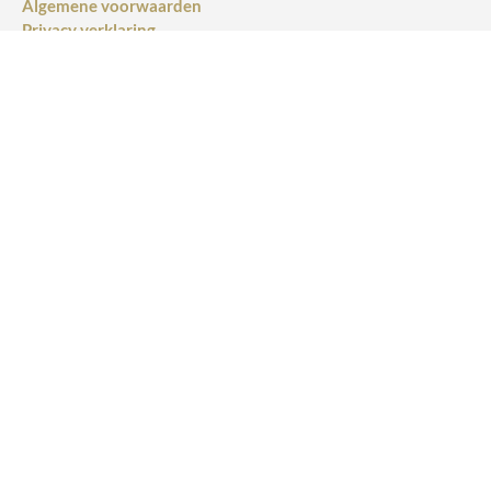
Algemene voorwaarden
Privacy verklaring
Verzendinformatie
Cursus platform
Socials
KLANTEN SUPPORT
Contact
Retourneren
NIEUWSBRIEF
Blijf op de hoogte van nieuws en promoties en meld je aan voor
onze nieuwsbrief
INSCHRIJVEN
VALIDATIE