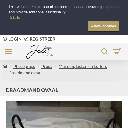
This website makes use of cookies to enhance browsing experience
and provide additional functionality.
Details
Allow cookies
LOGIN
REGISTREER
Photoprops
Props
Manden, kisten en koffers
Draadmand ovaal
DRAADMAND OVAAL