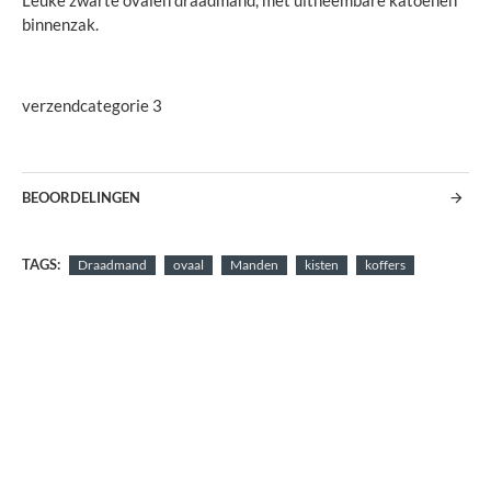
Leuke zwarte ovalen draadmand, met uitneembare katoenen
binnenzak.
verzendcategorie 3
BEOORDELINGEN
TAGS:
Draadmand
ovaal
Manden
kisten
koffers