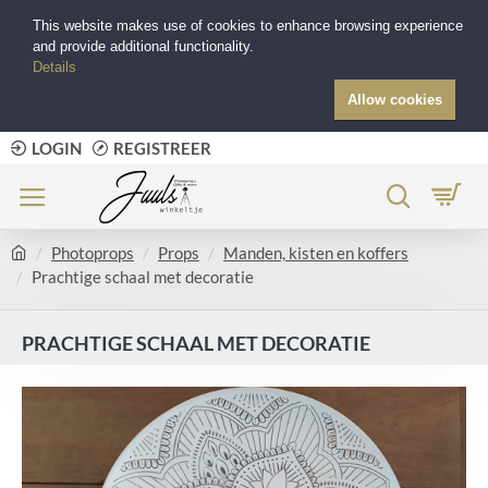
This website makes use of cookies to enhance browsing experience
and provide additional functionality.
Details
Allow cookies
LOGIN
REGISTREER
Photoprops
Props
Manden, kisten en koffers
Prachtige schaal met decoratie
PRACHTIGE SCHAAL MET DECORATIE