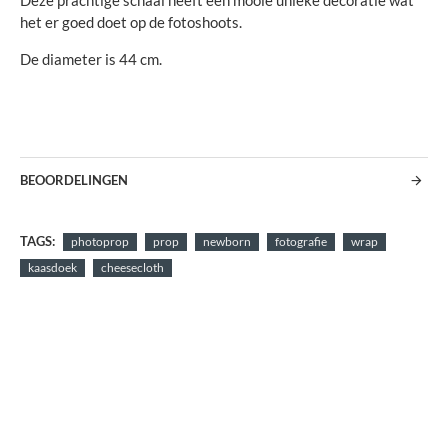
Deze prachtige schaal heeft een mooie unieke decoratie wat
het er goed doet op de fotoshoots.
De diameter is 44 cm.
BEOORDELINGEN
TAGS:
photoprop
prop
newborn
fotografie
wrap
kaasdoek
cheesecloth