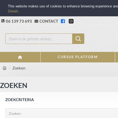
This website makes use of cookies to enhance browsing experience and p
Details
06 139 73 693
CONTACT
CURSUS PLATFORM
Zoeken
ZOEKEN
ZOEKCRITERIA