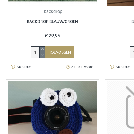
backdrop
BACKDROP BLAUW/GROEN
B
€ 29,95
TOEVOEGEN
Nu kopen
Stel een vraag
Nu kopen