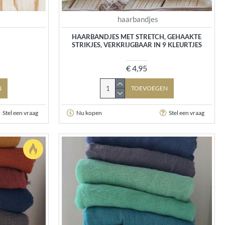
haarbandjes
HAARBANDJES MET STRETCH, GEHAAKTE
STRIKJES, VERKRIJGBAAR IN 9 KLEURTJES
€ 4,95
N
TOEVOEGEN
Stel een vraag
Nu kopen
Stel een vraag