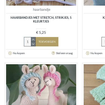
haarbandje
HAARBANDJES MET STRETCH, STRIKJES, 5
K
KLEURTJES
€ 5,25
TOEVOEGEN
Nu kopen
Stel een vraag
Nu kopen