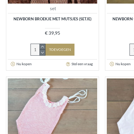
set
NEWBORN BROEKJE MET MUTSJES (SETJE)
NEWBORN O
€ 39,95
TOEVOEGEN
Nu kopen
Stel een vraag
Nu kopen