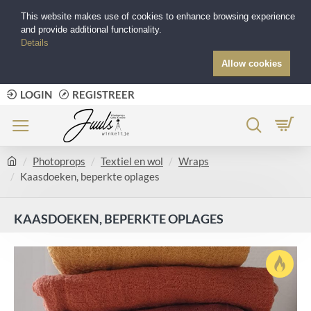
This website makes use of cookies to enhance browsing experience
and provide additional functionality.
Details
Allow cookies
LOGIN
REGISTREER
Photoprops
Textiel en wol
Wraps
Kaasdoeken, beperkte oplages
KAASDOEKEN, BEPERKTE OPLAGES