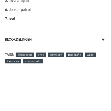
5. medium grijs
6. donker petrol
7. teal
BEOORDELINGEN
TAGS:
photoprop
prop
newborn
fotografie
wrap
kaasdoek
cheesecloth