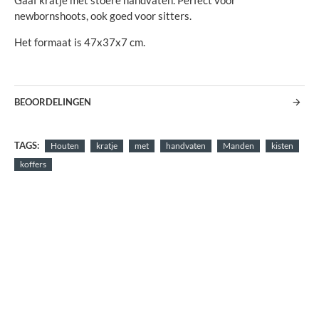
Gaaf kratje met stoere handvaten. Perfect voor
newbornshoots, ook goed voor sitters.
Het formaat is 47x37x7 cm.
BEOORDELINGEN
TAGS:
Houten
kratje
met
handvaten
Manden
kisten
koffers