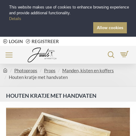
This website makes use of cookies to enhance browsing experience
and provide additional functionality.
Details
Allow cookies
LOGIN
REGISTREER
Photoprops
Props
Manden, kisten en koffers
Houten kratje met handvaten
HOUTEN KRATJE MET HANDVATEN