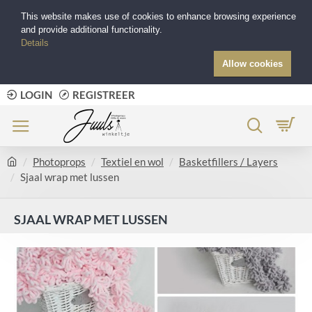
This website makes use of cookies to enhance browsing experience
and provide additional functionality.
Details
Allow cookies
LOGIN
REGISTREER
Photoprops
Textiel en wol
Basketfillers / Layers
Sjaal wrap met lussen
SJAAL WRAP MET LUSSEN