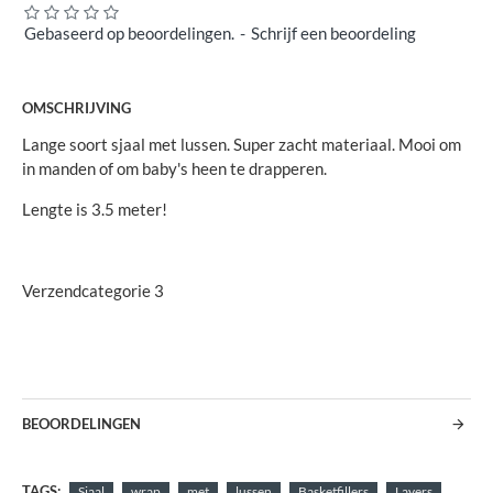
Gebaseerd op beoordelingen.
-
Schrijf een beoordeling
OMSCHRIJVING
Lange soort sjaal met lussen. Super zacht materiaal. Mooi om
in manden of om baby's heen te drapperen.
Lengte is 3.5 meter!
Verzendcategorie 3
BEOORDELINGEN
TAGS:
Sjaal
wrap
met
lussen
Basketfillers
Layers