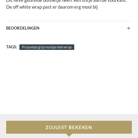
Dit lieve gebreide bonnetje heeft een lintje aan de voorkant.
De off white wrap past er daarom erg mooi bij
BEOORDELINGEN
TAGS:
Propsetje grijs mutsje met wrap
ZOJUIST BEKEKEN