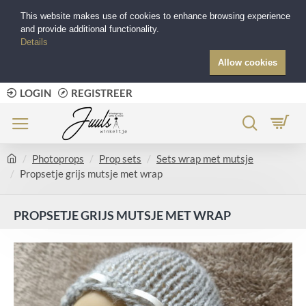
This website makes use of cookies to enhance browsing experience
and provide additional functionality.
Details
Allow cookies
LOGIN
REGISTREER
Photoprops
Prop sets
Sets wrap met mutsje
Propsetje grijs mutsje met wrap
PROPSETJE GRIJS MUTSJE MET WRAP