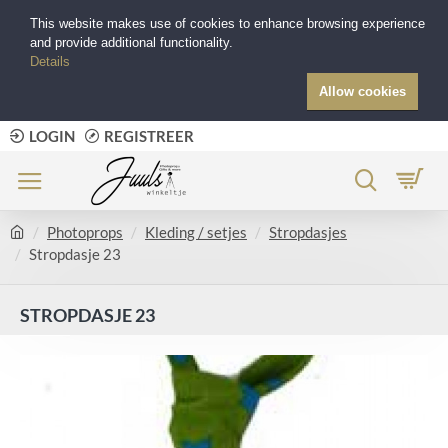
This website makes use of cookies to enhance browsing experience
and provide additional functionality.
Details
Allow cookies
LOGIN
REGISTREER
Photoprops
Kleding / setjes
Stropdasjes
Stropdasje 23
STROPDASJE 23