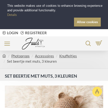
This website makes use of cookies to enhance browsing experience
and provide additional functionality.
Details
Allow cookies
LOGIN
REGISTREER
Photoprops
Accessoires
Knuffeltjes
Set beertje met muts, 3 kleuren
SET BEERTJE MET MUTS, 3 KLEUREN