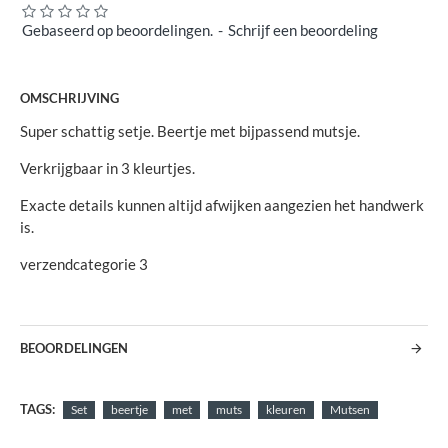
Gebaseerd op beoordelingen.
-
Schrijf een beoordeling
OMSCHRIJVING
Super schattig setje. Beertje met bijpassend mutsje.
Verkrijgbaar in 3 kleurtjes.
Exacte details kunnen altijd afwijken aangezien het handwerk
is.
verzendcategorie 3
BEOORDELINGEN
TAGS:
Set
beertje
met
muts
kleuren
Mutsen