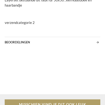
Layerset bestaande uit faux fur 50x50 , een kaasdoek en
haarbandje
verzendcategorie 2
BEOORDELINGEN
MISSCHIEN VIND JE DIT OOK LEUK