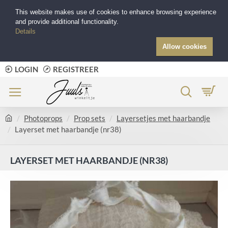
This website makes use of cookies to enhance browsing experience
and provide additional functionality.
Details
Allow cookies
LOGIN
REGISTREER
Photoprops
Prop sets
Layersetjes met haarbandje
Layerset met haarbandje (nr38)
LAYERSET MET HAARBANDJE (NR38)