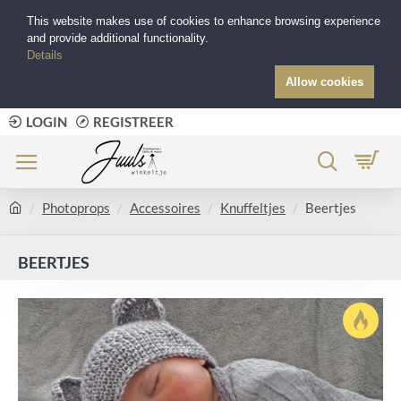
This website makes use of cookies to enhance browsing experience
and provide additional functionality.
Details
Allow cookies
LOGIN
REGISTREER
Photoprops
Accessoires
Knuffeltjes
Beertjes
BEERTJES