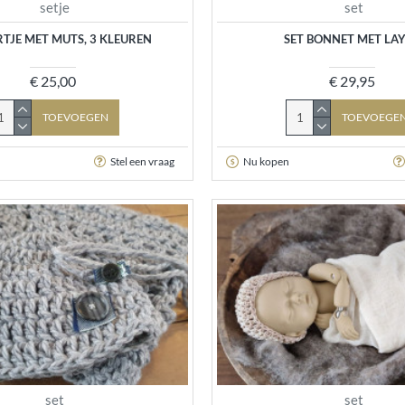
setje
set
RTJE MET MUTS, 3 KLEUREN
SET BONNET MET LA
€ 25,00
€ 29,95
TOEVOEGEN
TOEVOEGE
Stel een vraag
Nu kopen
set
set