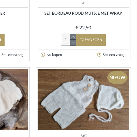
set
YER
SET BORDEAU ROOD MUTSJE MET WRAP
€ 22,50
N
TOEVOEGEN
Stel een vraag
Nu kopen
Stel een vraag
NIEUW
set