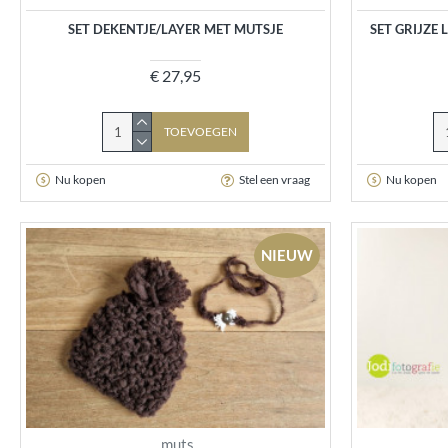
SET DEKENTJE/LAYER MET MUTSJE
SET GRIJZE
€ 27,95
TOEVOEGEN
Nu kopen
Stel een vraag
Nu kopen
NIEUW
muts