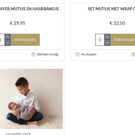
 LAYER,MUTSJE EN HAARBANDJE
SET MUTSJE MET WRAP 
€ 29,95
€ 22,50
TOEVOEGEN
TOEVOEGE
Stel een vraag
Nu kopen
snuggle sack