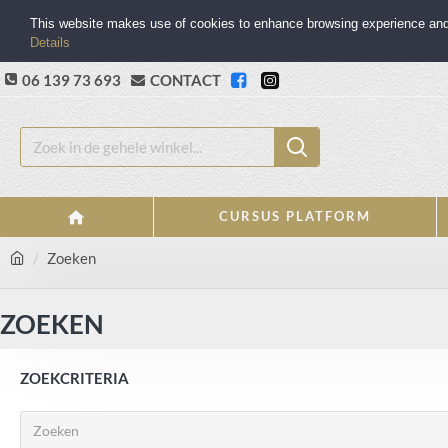
This website makes use of cookies to enhance browsing experience and p
Details
06 139 73 693
CONTACT
CURSUS PLATFORM
Zoeken
ZOEKEN
ZOEKCRITERIA