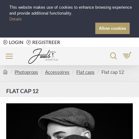
This website makes use of cookies to enhance browsing experience
and provide additional functionality.
Details
Allow cookies
LOGIN
REGISTREER
Photoprops
Accessoires
Flat caps
Flat cap 12
FLAT CAP 12