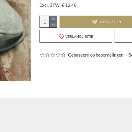
Excl. BTW: € 12,40
TOEVOEGEN
ALLE KUSSENS BIJ ELKAAR:
VERLANGLIJSTJE
BEANBAG+POSINGPILLOWS
€ 170,00
Gebaseerd op beoordelingen.
-
S
TOEVOEGEN
Nu kopen
Stel een vraag