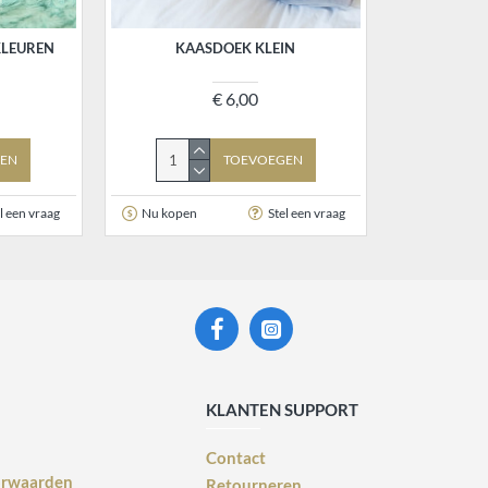
KLEUREN
KAASDOEK KLEIN
€ 6,00
EN
TOEVOEGEN
l een vraag
Nu kopen
Stel een vraag
KLANTEN SUPPORT
Contact
orwaarden
Retourneren