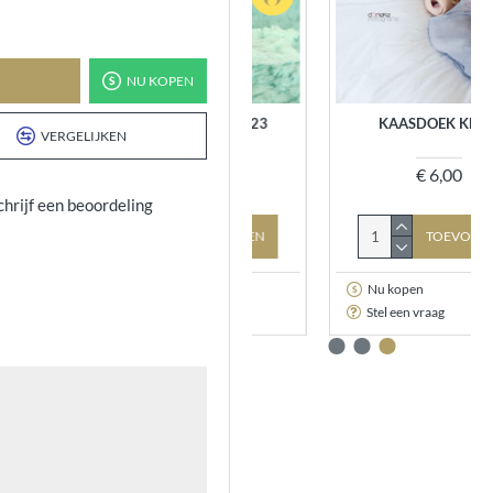
NU KOPEN
STRETCH WRAPS, 23
KAASDOEK KLEIN
VERGELIJKEN
KLEUREN
€ 6,00
€ 15,00
chrijf een beoordeling
TOEVOEGEN
TOEVOEGEN
Nu kopen
Nu kopen
Stel een vraag
Stel een vraag