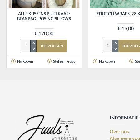
ALLE KUSSENS BIJ ELKAAR:
STRETCH WRAPS, 23 
BEANBAG+POSINGPILLOWS
€ 15,00
€ 170,00
TOEVOEGEN
TOEVOEG
Nu kopen
Stel een vraag
Nu kopen
Ste
INFORMATIE
Over ons
Algemene vo