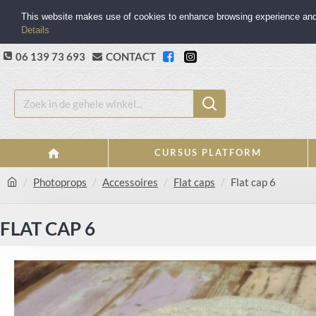
This website makes use of cookies to enhance browsing experience and p
Details
06 139 73 693
CONTACT
CURSUS PLATFORM
Photoprops
Accessoires
Flat caps
Flat cap 6
FLAT CAP 6