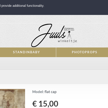
rovide additional functionality.
STANDINBABY
PHOTOPROPS
Model:
flat cap
€ 15,00