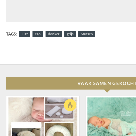
TAGS:
Flat
cap
donker
grijs
Mutsen
VAAK SAMEN GEKOCH