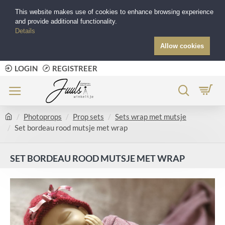
This website makes use of cookies to enhance browsing experience
and provide additional functionality.
Details
Allow cookies
LOGIN
REGISTREER
Photoprops
Prop sets
Sets wrap met mutsje
Set bordeau rood mutsje met wrap
SET BORDEAU ROOD MUTSJE MET WRAP