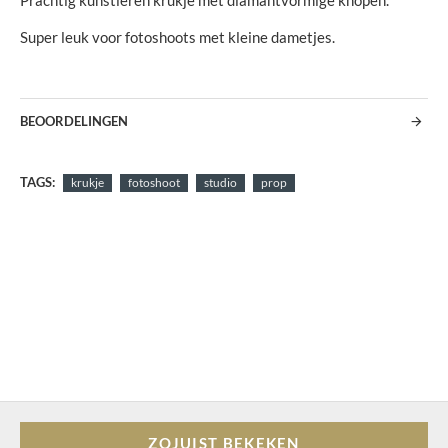
Prachtig kunstleren krukje met diamantvormige knopen.
Super leuk voor fotoshoots met kleine dametjes.
BEOORDELINGEN
TAGS:
krukje
fotoshoot
studio
prop
ZOJUIST BEKEKEN