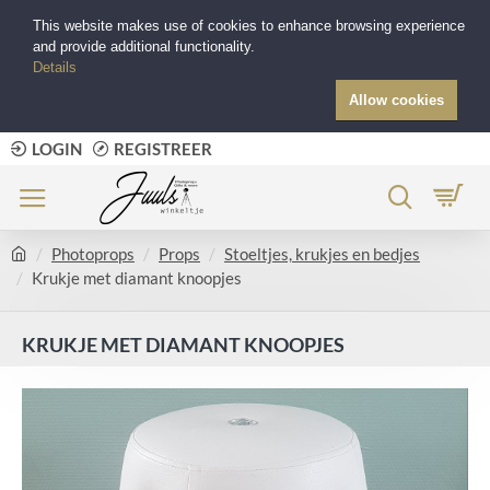
This website makes use of cookies to enhance browsing experience
and provide additional functionality.
Details
Allow cookies
LOGIN
REGISTREER
Photoprops
Props
Stoeltjes, krukjes en bedjes
Krukje met diamant knoopjes
KRUKJE MET DIAMANT KNOOPJES